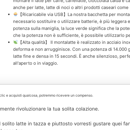
montare il latte per caffè, caffellatte, cioccolata calda e
anche per latte, latte di noci o altri prodotti caseari com
【Ricaricabile via USB】La nostra bacchetta per montare 
necessario sostituire o utilizzare batterie, è più leggera 
potenza sulla maniglia, la luce verde significa che la pote
che la potenza non è sufficiente, è possibile utilizzarlo pe
【Alta qualità】 Il montalatte è realizzato in acciaio in
deforma e non arrugginisce. Con una potenza di 14.000 g
latte fine e densa in 15 secondi. È anche silenzioso, perfet
all'aperto o in viaggio.
lic e acquisti qualcosa, potremmo ricevere un compenso.
mente rivoluzionare la tua solita colazione.
 solito latte in tazza e piuttosto vorresti gustare quei f