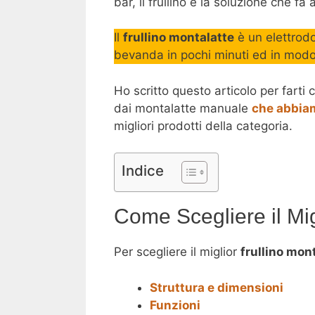
bar, il frullino è la soluzione che fa 
Il
frullino montalatte
è un elettrodo
bevanda in pochi minuti ed in modo 
Ho scritto questo articolo per farti
dai montalatte manuale
che abbiam
migliori prodotti della categoria.
Indice
Come Scegliere il Mig
Per scegliere il miglior
frullino mont
Struttura e dimensioni
Funzioni