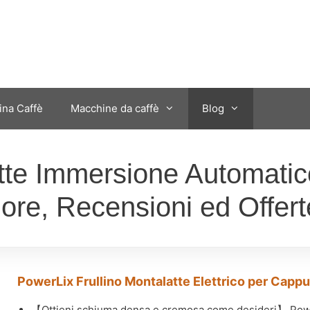
ina Caffè
Macchine da caffè
Blog
atte Immersione Automati
liore, Recensioni ed Offert
PowerLix Frullino Montalatte Elettrico per Cappuc
【Ottieni schiuma densa e cremosa come desideri】 PowerL