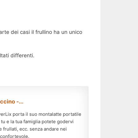
rte dei casi il frullino ha un unico
ati differenti.
cino -...
ix porta il suo montalatte portatile
 tu e la tua famiglia potete godervi
 frullati, ecc. senza andare nei
 confortevole.