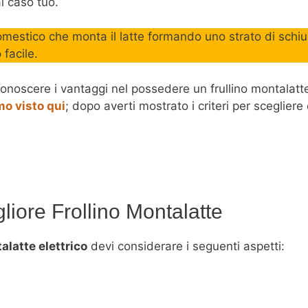
al caso tuo.
mestico che monta il latte formando uno strato di schiu
facile.
 conoscere i vantaggi nel possedere un frullino montalatte
o visto qui
; dopo averti mostrato i criteri per scegliere 
liore Frollino Montalatte
alatte elettrico
devi considerare i seguenti aspetti: