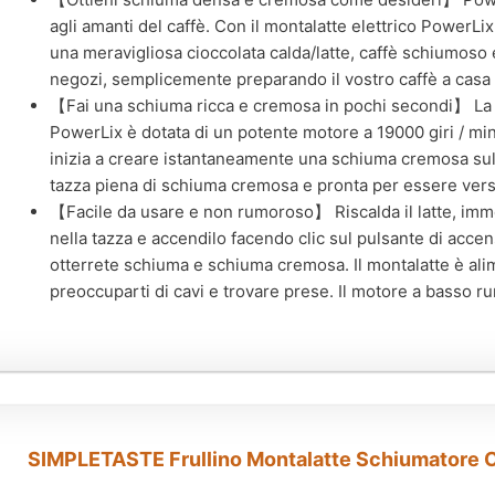
agli amanti del caffè. Con il montalatte elettrico PowerLix
una meravigliosa cioccolata calda/latte, caffè schiumoso e
negozi, semplicemente preparando il vostro caffè a casa
【Fai una schiuma ricca e cremosa in pochi secondi】 La f
PowerLix è dotata di un potente motore a 19000 giri / min,
inizia a creare istantaneamente una schiuma cremosa sul l
tazza piena di schiuma cremosa e pronta per essere versat
【Facile da usare e non rumoroso】 Riscalda il latte, imm
nella tazza e accendilo facendo clic sul pulsante di acce
otterrete schiuma e schiuma cremosa. Il montalatte è alim
preoccuparti di cavi e trovare prese. Il motore a basso
SIMPLETASTE Frullino Montalatte Schiumatore C