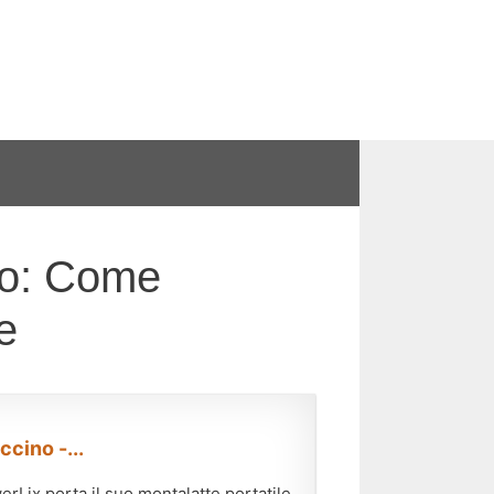
co: Come
e
cino -...
ix porta il suo montalatte portatile