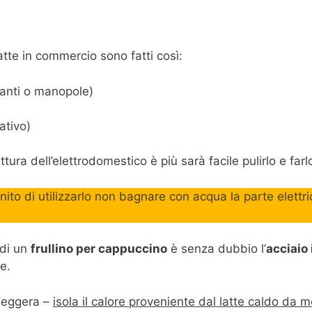
atte in commercio sono fatti così:
santi o manopole)
ativo)
tura dell’elettrodomestico è più sarà facile pulirlo e far
to di utilizzarlo non bagnare con acqua la parte elettric
 di un
frullino per cappuccino
è senza dubbio l’
acciaio
e.
 leggera –
isola il calore proveniente dal latte caldo da 