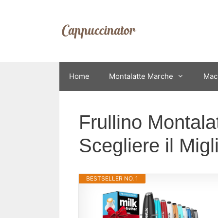
Vai
al
contenuto
Home
Montalatte Marche
Mac
Frullino Montal
Scegliere il Mig
BESTSELLER NO. 1