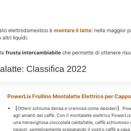
sto elettrodomestico è
montare il latte
: nella maggior pa
altri liquidi.
 la
frusta intercambiabile
che permette di ottenere risult
talatte: Classifica 2022
PowerLix Frullino Montalatte Elettrico per Cappuc
【Ottieni schiuma densa e cremosa come desideri】 PowerL
agli amanti del caffè. Con il montalatte elettrico PowerLix
una meravigliosa cioccolata calda/latte, caffè schiumoso e
negozi, semplicemente preparando il vostro caffè a casa