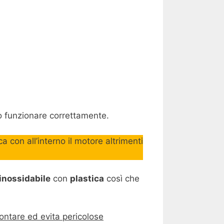
lo funzionare correttamente.
a con all’interno il motore altrimenti
 inossidabile
con
plastica
così che
montare ed evita pericolose