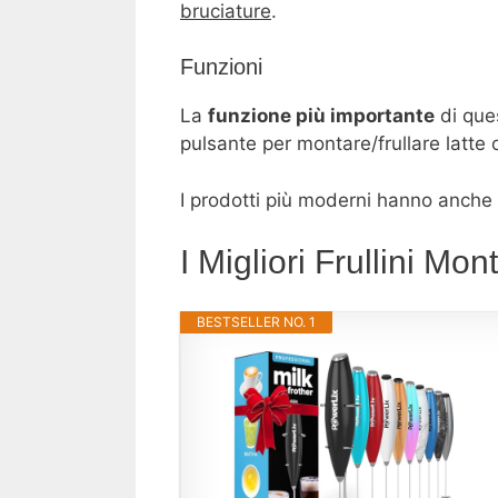
bruciature
.
Funzioni
La
funzione più importante
di que
pulsante per montare/frullare latte o 
I prodotti più moderni hanno anche
I Migliori Frullini Mon
BESTSELLER NO. 1