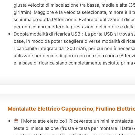
giusta velocità di miscelazione tra bassa, media e alta (3
giri/min). Maggiore è la velocità selezionata, minore è il 
schiuma prodotta.(Attenzione: Evitare di utilizzare il disp
per non compromettere le prestazioni del motore e della 
Doppia modalità di ricarica USB：La porta USB si trova sul 
base, in modo da poter scegliere diverse modalità di ricaric
ricaricabile integrata da 1200 mAh, per cui non è necessari
utilizzare per decine di giorni con una sola carica.(Attenz
e la base di ricarica siano completamente asciutte prima d
Montalatte Elettrico Cappuccino, Frullino Elettri
【Montalatte elettrico】Riceverete un mini montalatte el
teste di miscelazione (frusta + testa per montare il latte)