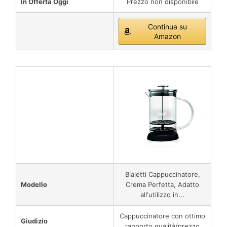
In Offerta Oggi
Prezzo non disponibile
Continua su
Amazon
Bialetti Cappuccinatore,
Modello
Crema Perfetta, Adatto
all'utilizzo in...
Cappuccinatore con ottimo
Giudizio
rapporto qualità/prezzo