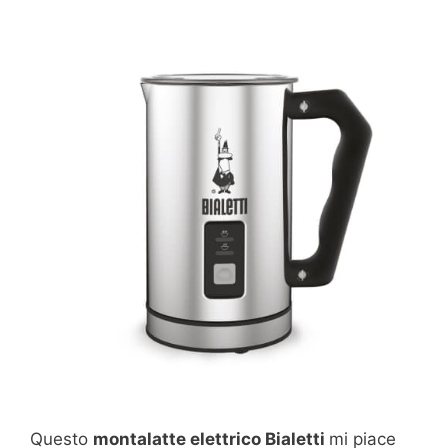
Questo
montalatte elettrico Bialetti
mi piace